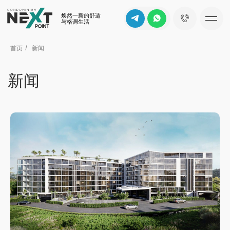
焕然一新的舒适
与格调生活
首页
/
新闻
新闻