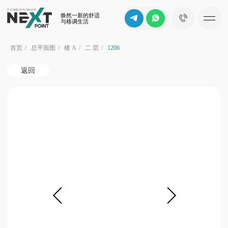
焕然一新的舒适
与格调生活
首页
/
总平面图
/
楼 A
/
二 层
/
1206
返回
b
花园景
d