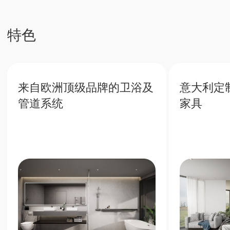
投资未来
普吉岛房地产稳定收益及增值潜力
7%
普吉岛高人气带来丰厚的租赁回
报
40%