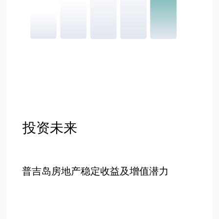
+66 649267888
营业时间
周一至周六 9:00-18:00
楼
设计图
楼 А - D
单间公寓
一卧室公寓
楼 А - B
楼 B - C
二居室公寓
楼 C - D
顶层公寓
顶层公寓
关于我们
位置
投资机会