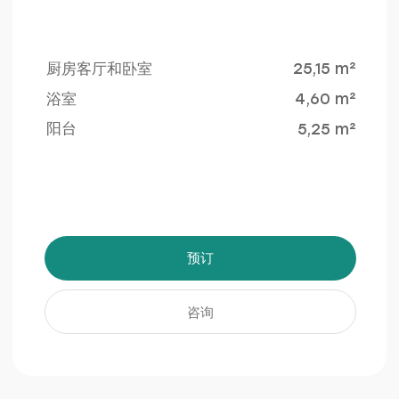
4 个室外游泳池
地下停车场
泳池总面积超过
为住户的方便和安全，
1500 平方米
特设140个车位的地下停车场
了解更多信息
了解更多信息
室内设计