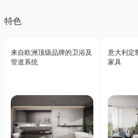
投资未来
普吉岛房地产稳定收益及增值潜力
7%
普吉岛高人气带来丰厚的租赁回
报
40%