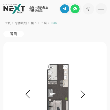
焕然一新的舒适
与格调生活
主页
/
总体规划
/
楼 A
/
五层
/
1606
返回
b
花园景
d
c