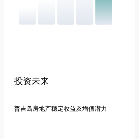
+66 649267888
营业时间
周一至周六 9:00-18:00
楼
设计图
楼 А - D
单间公寓
一卧室公寓
楼 А - B
楼 B - C
二居室公寓
楼 C - D
顶层公寓
顶层公寓
关于我们
位置
投资机会