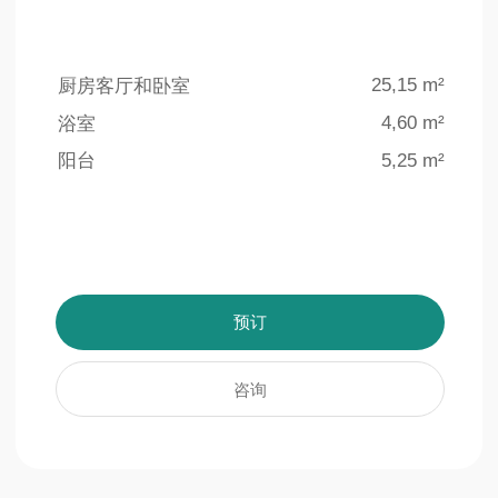
4 个室外游泳池
地下停车场
泳池总面积超过
为住户的方便和安全，
1500 平方米
特设140个车位的地下停车场
了解更多信息
了解更多信息
室内设计