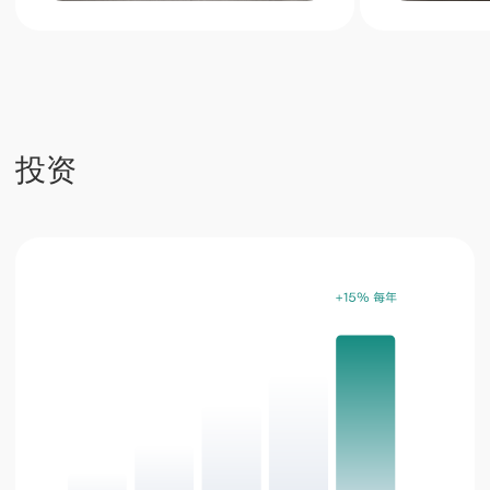
Next Point 公寓是普吉岛南部独特的投资项
目，提供高额租金回报和稳定的资产增值
立即申请
电话
+66 649267888
营业时间
周一至周六 9:00-18:00