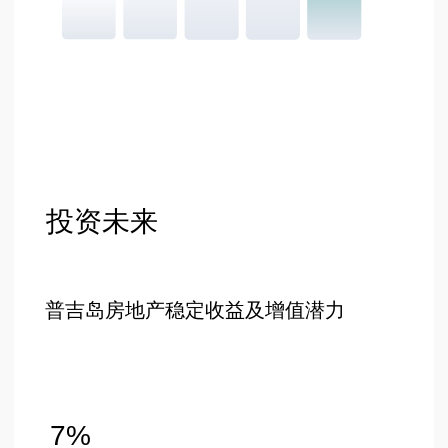
楼
设计图
楼 А - D
单间公寓
一卧室公寓
楼 А - B
楼 B - C
二居室公寓
楼 C - D
顶层公寓
顶层公寓
关于我们
位置
投资机会
新闻
项目介绍
联系方式
普吉岛南部现代化设计与创新科技