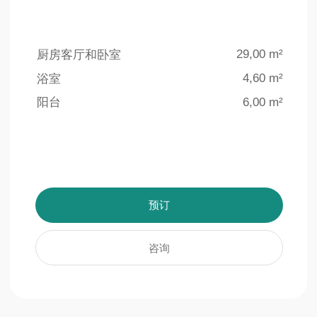
4 个室外游泳池
地下停车场
泳池总面积超过
为住户的方便和安全，
1500 平方米
特设140个车位的地下停车场
了解更多信息
了解更多信息
室内设计