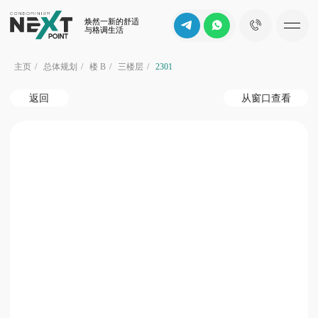
焕然一新的舒适
与格调生活
主页
/
总体规划
/
楼 B
/
三楼层
/
2301
返回
从窗口查看
b
花园景
d
c