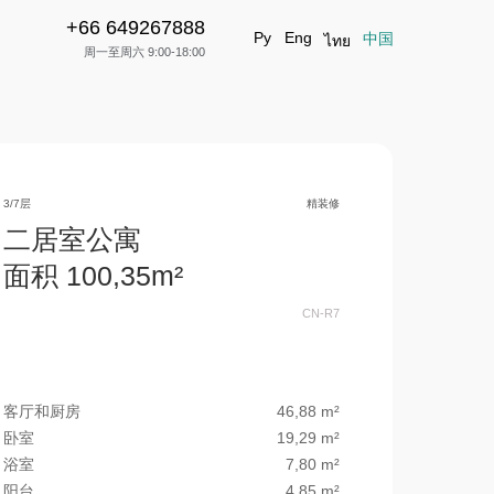
+66 649267888
+66 649267888
立即申请
Ру
Eng
中国
ไทย
周一至周六 9:00-18:00
3/7层
精装修
二居室公寓
面积 100,35m²
CN-R7
客厅和厨房
46,88 m²
卧室
19,29 m²
浴室
7,80 m²
阳台
4,85 m²