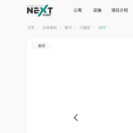
公寓
设施
项目介绍
位置
公寓
设施
项目介绍
主页
/
总体规划
/
楼 B
/
三楼层
/
2313
返回