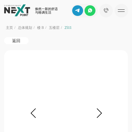
焕然一新的舒适
与格调生活
主页
/
总体规划
/
楼 B
/
五楼层
/
2511
返回
b
山景
d
c