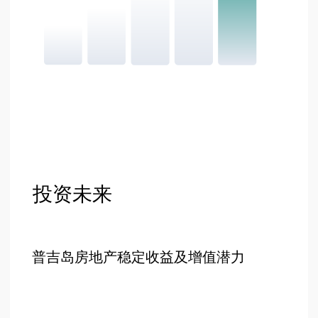
+66 649267888
营业时间
周一至周六 9:00-18:00
楼
设计图
楼 А - D
单间公寓
一卧室公寓
楼 А - B
楼 B - C
二居室公寓
楼 C - D
顶层公寓
顶层公寓
关于我们
位置
投资机会