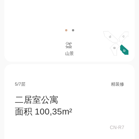
5/7层
精装修
二居室公寓
面积 100,35m²
CN-R7
46,88 m²
客厅和厨房
19,29 m²
卧室
7,80 m²
浴室
4,85 m²
阳台
15,02 m²
卧室-2
6,51 m²
浴室-2
预订
咨询