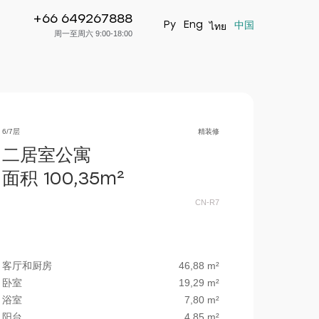
+66 649267888
+66 649267888
立即申请
Ру
Eng
中国
ไทย
周一至周六 9:00-18:00
6/7层
精装修
二居室公寓
面积 100,35m²
CN-R7
客厅和厨房
46,88 m²
卧室
19,29 m²
浴室
7,80 m²
阳台
4,85 m²