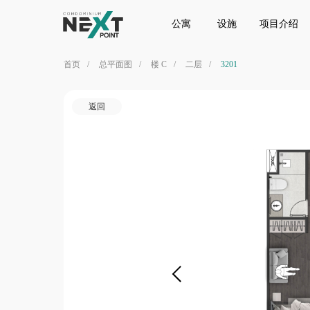
公寓
设施
项目介绍
位置
公寓
设施
项目介绍
首页
/
总平面图
/
楼 C
/
二层
/
3201
返回