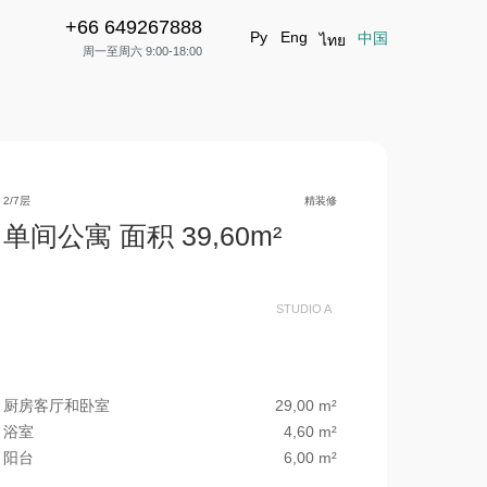
+66 649267888
+66 649267888
立即申请
Ру
Eng
中国
ไทย
周一至周六 9:00-18:00
2/7层
精装修
单间公寓 面积 39,60m²
STUDIO A
厨房客厅和卧室
29,00 m²
浴室
4,60 m²
阳台
6,00 m²