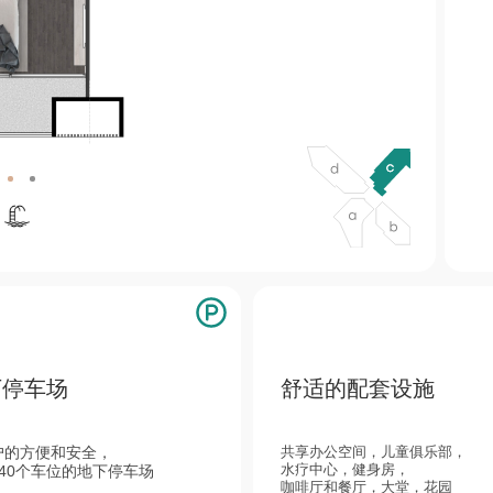
b
d
c
下停车场
舒适的配套设施
чка квартиры
Главная
户的方便和安全，
共享办公空间，儿童俱乐部，
аструктура
水疗中心，健身房，
140个车位的地下停车场
 проекте
咖啡厅和餐厅，大堂，花园