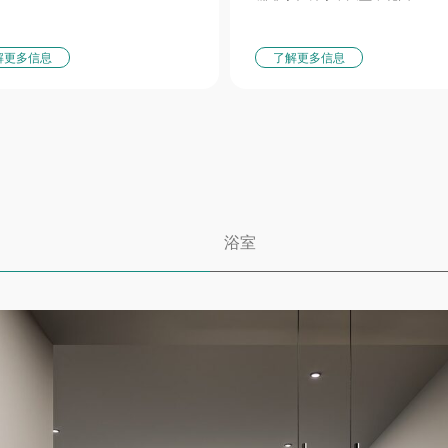
положение
вестиции
解更多信息
了解更多信息
компании
онтакты
游泳池景
浴室