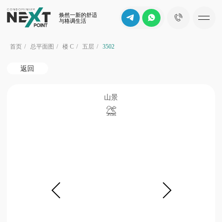
焕然一新的舒适
与格调生活
首页
/
总平面图
/
楼 C
/
五层
/
3502
返回
山景
b
d
c